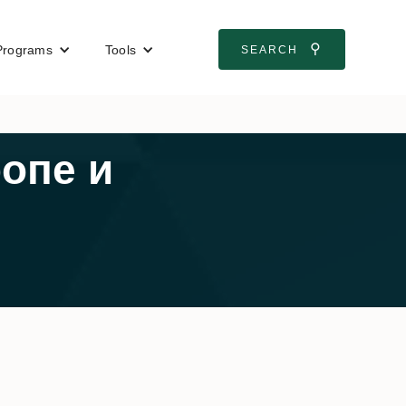
⚲
Programs
Tools
SEARCH
опе и