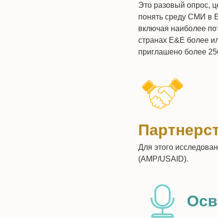
Это разовый опрос, ц
понять среду СМИ в 
включая наиболее по
странах Е&Е более ил
приглашено более 250
Партнерс
Для этого исследова
(АМР/USAID).
Осв