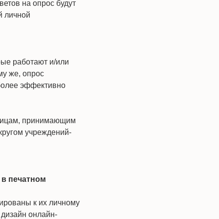
ветов на опрос будут
й личной
рые работают и/или
му же, опрос
более эффективно
 лицам, принимающим
кругом учреждений-
 в печатном
ированы к их личному
 дизайн онлайн-