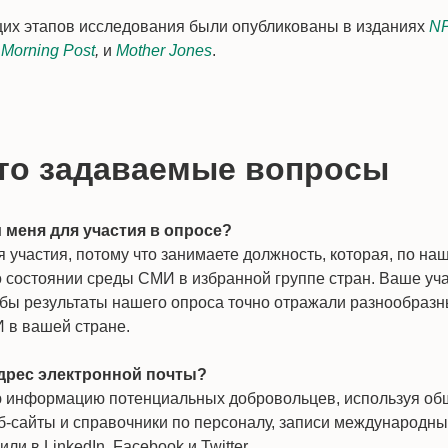
их этапов исследования были опубликованы в изданиях
N
 Morning Post
,
и
Mother Jones
.
то задаваемые вопросы
меня для участия в опросе?
участия, потому что занимаете должность, которая, по на
 состоянии среды СМИ в избранной группе стран. Ваше уч
обы результаты нашего опроса точно отражали разнообразн
в вашей стране.
дрес электронной почты?
 информацию потенциальных добровольцев, используя о
еб-сайты и справочники по персоналу, записи международн
 в LinkedIn, Facebook и Twitter.