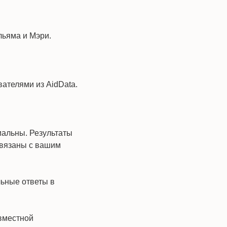
льяма и Мэри.
ателями из AidData.
иальны. Результаты
 связаны с вашим
льные ответы в
овместной