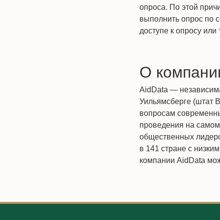
опроса. По этой прич
выполнить опрос по 
доступе к опросу или
О компани
AidData — независим
Уильямсберге (штат В
вопросам современны
проведения на самом
общественных лидеро
в 141 стране с низки
компании AidData мо