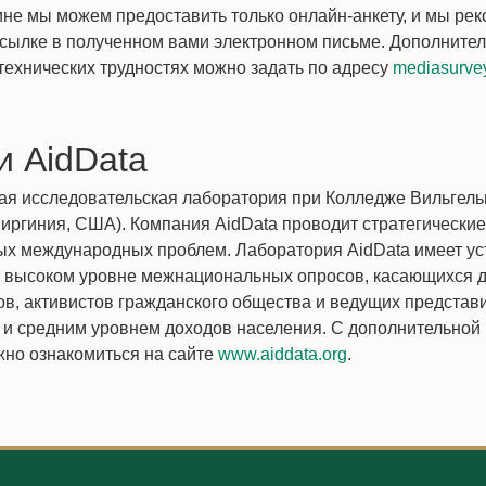
ине мы можем предоставить только онлайн-анкету, и мы ре
ссылке в полученном вами электронном письме. Дополните
 технических трудностях можно задать по адресу
mediasurve
и AidData
ая исследовательская лаборатория при Колледже Вильгель
иргиния, США). Компания AidData проводит стратегически
х международных проблем. Лаборатория AidData имеет ус
 высоком уровне межнациональных опросов, касающихся д
в, активистов гражданского общества и ведущих представ
м и средним уровнем доходов населения. С дополнительно
жно ознакомиться на сайте
www.aiddata.org
.